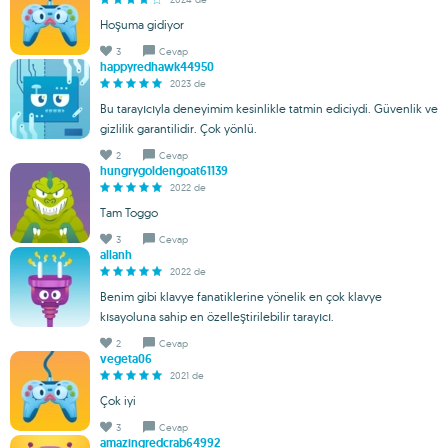
Hoşuma gidiyor
3
Cevap
happyredhawk44950
2023 de
Bu tarayıcıyla deneyimim kesinlikle tatmin ediciydi. Güvenlik ve
gizlilik garantilidir. Çok yönlü.
2
Cevap
hungrygoldengoat61139
2022 de
Tam Toggo
3
Cevap
allanh
2022 de
Benim gibi klavye fanatiklerine yönelik en çok klavye
kısayoluna sahip en özelleştirilebilir tarayıcı.
2
Cevap
vegeta06
2021 de
Çok iyi
3
Cevap
amazingredcrab64992