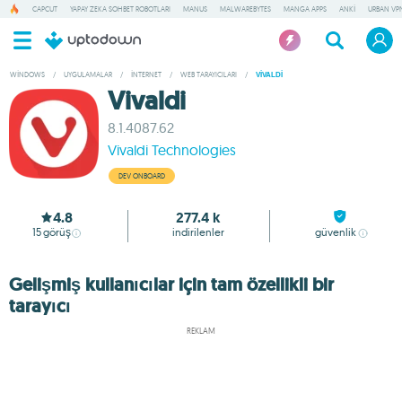
CAPCUT
YAPAY ZEKA SOHBET ROBOTLARI
MANUS
MALWAREBYTES
MANGA APPS
ANKI
URBAN VP
WINDOWS
/
UYGULAMALAR
/
İNTERNET
/
WEB TARAYICILARI
/
VIVALDI
Vivaldi
8.1.4087.62
Vivaldi Technologies
DEV ONBOARD
4.8
277.4 k
15
görüş
indirilenler
güvenlik
Gelişmiş kullanıcılar için tam özellikli bir
tarayıcı
REKLAM