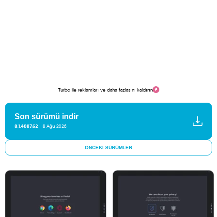
Turbo ile reklamları ve daha fazlasını kaldırın
Son sürümü indir
8.1.4087.62
8 Ağu 2026
ÖNCEKI SÜRÜMLER